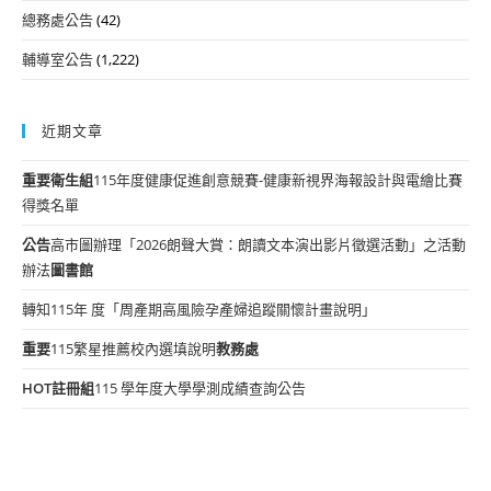
總務處公告
(42)
輔導室公告
(1,222)
近期文章
重要
衛生組
115年度健康促進創意競賽-健康新視界海報設計與電繪比賽
得獎名單
公告
高市圖辦理「2026朗聲大賞：朗讀文本演出影片徵選活動」之活動
辦法
圖書館
轉知115年 度「周產期高風險孕產婦追蹤關懷計畫說明」
重要
115繁星推薦校內選填說明
教務處
HOT
註冊組
115 學年度大學學測成績查詢公告