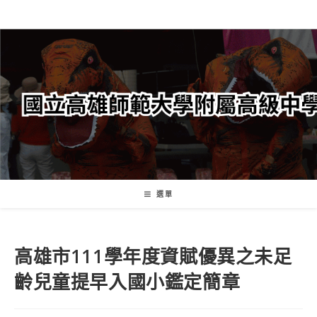
跳
轉
至
主
要
內
容
選單
高雄市111學年度資賦優異之未足
齡兒童提早入國小鑑定簡章