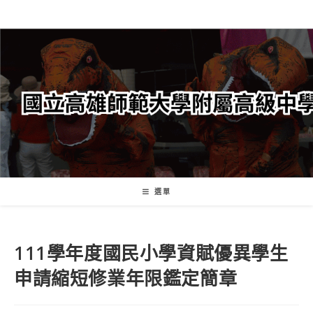
跳
轉
至
主
要
內
容
選單
111學年度國民小學資賦優異學生
申請縮短修業年限鑑定簡章