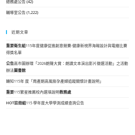
總務處公告
(42)
輔導室公告
(1,222)
近期文章
重要
衛生組
115年度健康促進創意競賽-健康新視界海報設計與電繪比賽
得獎名單
公告
高市圖辦理「2026朗聲大賞：朗讀文本演出影片徵選活動」之活動
辦法
圖書館
轉知115年 度「周產期高風險孕產婦追蹤關懷計畫說明」
重要
115繁星推薦校內選填說明
教務處
HOT
註冊組
115 學年度大學學測成績查詢公告