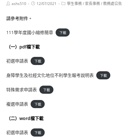
Post
Post
Post
ashs510
12/07/2021
學生事務
/
家長事務
/
教務處公告
author:
published:
category:
請參考附件。
111學年度國小縮修簡章
下載
（一）pdf檔下載
初選申請表
下載
身障學生及社經文化地位不利學生報考說明表
下載
特殊需求申請表
下載
複選申請表
下載
（二）word檔下載
初選申請表
下載