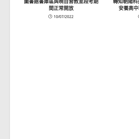
圖書館書庫區與晚自習教室段考期
轉知朝陽科
間正常開放
安養高中
10/07/2022