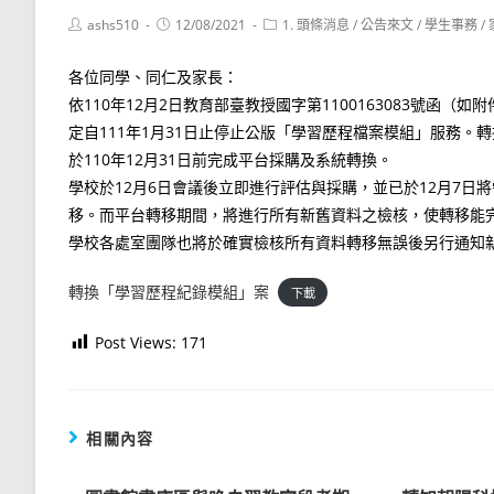
Post
Post
Post
ashs510
12/08/2021
1. 頭條消息
/
公告來文
/
學生事務
/
author:
published:
category:
各位同學、同仁及家長：
依110年12月2日教育部臺教授國字第1100163083號
定自111年1月31日止停止公版「學習歷程檔案模組」服務
於110年12月31日前完成平台採購及系統轉換。
學校於12月6日會議後立即進行評估與採購，並已於12月7
移。而平台轉移期間，將進行所有新舊資料之檢核，使轉移能完
學校各處室團隊也將於確實檢核所有資料轉移無誤後另行通知新
轉換「學習歷程紀錄模組」案
下載
Post Views:
171
相關內容