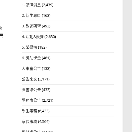
1. 頭條消息
(2,439)
2. 新生專區
(163)
3. 教師研習
(493)
決
需
4. 活動&競賽
(2,630)
5. 榮譽榜
(182)
6. 獎助學金
(481)
人事室公告
(138)
公告來文
(3,171)
圖書館公告
(433)
學務處公告
(2,721)
學生事務
(6,433)
家長事務
(4,564)
教務處公告
(3,532)