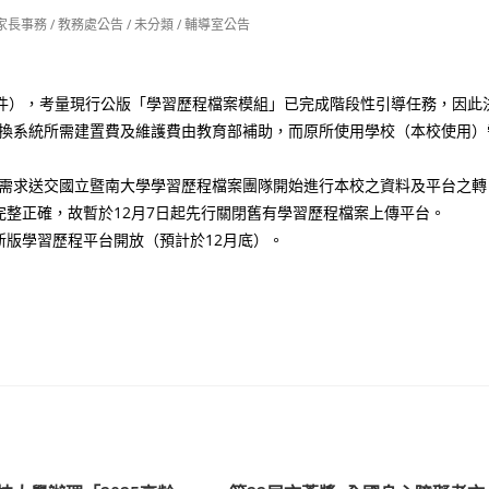
家長事務
/
教務處公告
/
未分類
/
輔導室公告
函（如附件），考量現行公版「學習歷程檔案模組」已完成階段性引導任務，因此
。轉換系統所需建置費及維護費由教育部補助，而原所使用學校（本校使用）
日將需求送交國立暨南大學學習歷程檔案團隊開始進行本校之資料及平台之轉
整正確，故暫於12月7日起先行關閉舊有學習歷程檔案上傳平台。
版學習歷程平台開放（預計於12月底）。