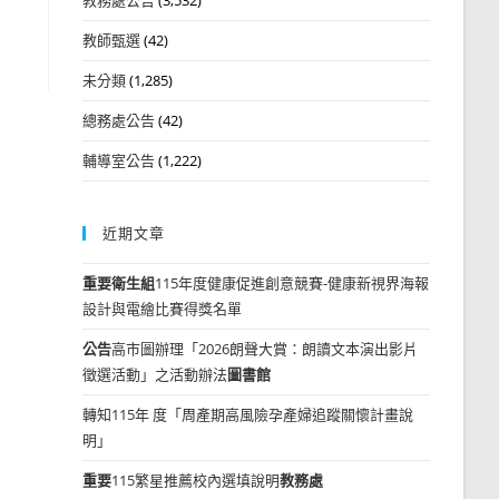
教師甄選
(42)
未分類
(1,285)
總務處公告
(42)
輔導室公告
(1,222)
近期文章
重要
衛生組
115年度健康促進創意競賽-健康新視界海報
設計與電繪比賽得獎名單
公告
高市圖辦理「2026朗聲大賞：朗讀文本演出影片
徵選活動」之活動辦法
圖書館
轉知115年 度「周產期高風險孕產婦追蹤關懷計畫說
明」
重要
115繁星推薦校內選填說明
教務處