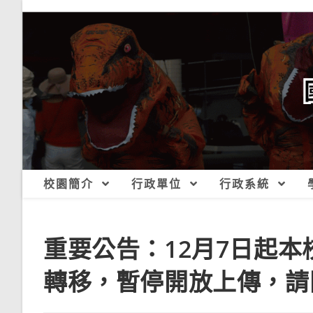
跳
轉
至
主
要
內
容
校園簡介
行政單位
行政系統
重要公告：12月7日起
轉移，暫停開放上傳，請