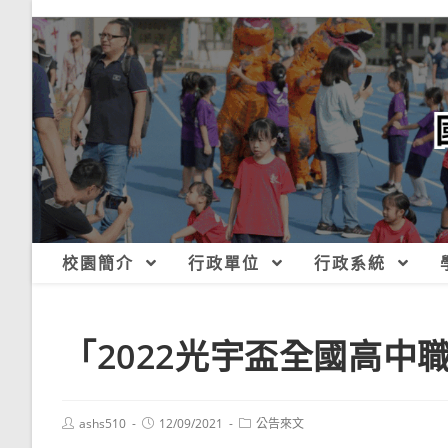
跳
轉
至
主
要
內
容
校園簡介
行政單位
行政系統
「2022光宇盃全國高中
Post
Post
Post
ashs510
12/09/2021
公告來文
author:
published:
category: