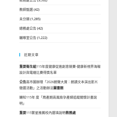
教師甄選
(42)
未分類
(1,285)
總務處公告
(42)
輔導室公告
(1,222)
近期文章
重要
衛生組
115年度健康促進創意競賽-健康新視界海報
設計與電繪比賽得獎名單
公告
高市圖辦理「2026朗聲大賞：朗讀文本演出影片
徵選活動」之活動辦法
圖書館
轉知115年 度「周產期高風險孕產婦追蹤關懷計畫說
明」
重要
115繁星推薦校內選填說明
教務處