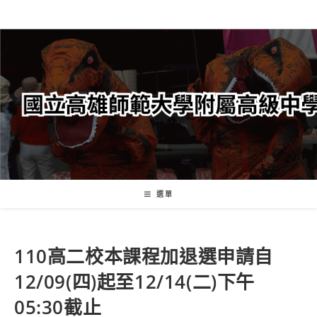
跳
轉
至
主
要
內
容
選單
110高二校本課程加退選申請自
12/09(四)起至12/14(二)下午
05:30截止