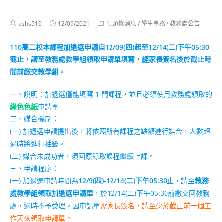
Post
Post
Post
ashs510
12/09/2021
1. 頭條消息
/
學生事務
/
教務處公告
author:
published:
category:
110高二校本課程加退選申請自12/09(四)起至12/14(二)下午05:30
截止，請至教務處教學組領取申請單填寫，經家長簽名後於截止時
間前繳交教學組。
一、說明：加退選僅能填寫 1 門課程，並且必須使用教務處領取的
綠色色紙
申請單
二、媒合機制：
(一) 加退選申請提出後，將依照所有課程之缺額進行媒合，人數超
過時將進行抽籤。
(二) 媒合未成功者，須回原錄取課程繼續上課。
三、申請程序：
(一) 加退選申請時間為
12/9(四)-12/14(二)下午05:30
止，請至
教務
處教學組領取加退選申請單
，於12/14(二)下午05:30前繳交回教務
處，逾時不予受理。因申請單
需家長簽名，請至少於截止前一個工
作天來領取申請單。