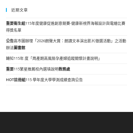
近期文章
重要
衛生組
115年度健康促進創意競賽-健康新視界海報設計與電繪比賽
得獎名單
公告
高市圖辦理「2026朗聲大賞：朗讀文本演出影片徵選活動」之活動
辦法
圖書館
轉知115年 度「周產期高風險孕產婦追蹤關懷計畫說明」
重要
115繁星推薦校內選填說明
教務處
HOT
註冊組
115 學年度大學學測成績查詢公告