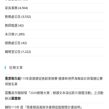
家長事務
(4,564)
教務處公告
(3,532)
教師甄選
(42)
未分類
(1,285)
總務處公告
(42)
輔導室公告
(1,222)
近期文章
重要
衛生組
115年度健康促進創意競賽-健康新視界海報設計與電繪比賽
得獎名單
公告
高市圖辦理「2026朗聲大賞：朗讀文本演出影片徵選活動」之活動
辦法
圖書館
轉知115年 度「周產期高風險孕產婦追蹤關懷計畫說明」