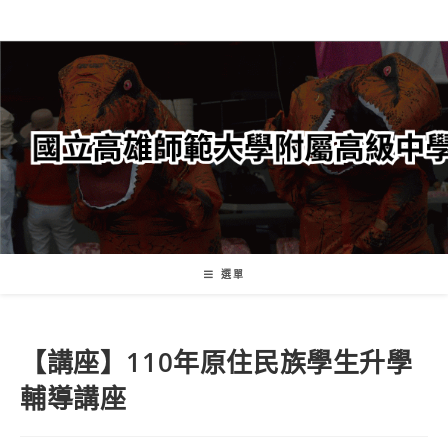
跳
轉
至
主
要
內
容
選單
【講座】110年原住民族學生升學
輔導講座