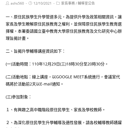
Post
Post
Post
ashs560
12/10/2021
家長事務
/
輔導室公告
author:
published:
category:
一、原住民族學生升學管道多元，為提供升學及政策相關資訊，讓
家長及學生瞭解原住民族教育之權利，並保障原住民族學生教育選
擇權，本署委請國立臺中教育大學原住民族教育及文化研究中心辦
理旨揭計畫。
二、旨揭升學輔導講座資訊如下：
(一)活動時間：110年12月29日(三)18時30分至20時30分。
(二)活動地點：線上講座，以GOOGLE MEET系統進行，會議室代
碼將於活動前2天以E-mail通知。
(三)參加對象：
１、有興趣之高中職階段原住民學生、家長及學校教師。
２、為深化原住民學生升學輔導及適性發展，請各校輔導教師踴躍