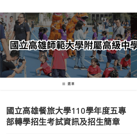
跳
轉
至
主
要
內
容
選單
國立高雄餐旅大學110學年度五專
部轉學招生考試資訊及招生簡章