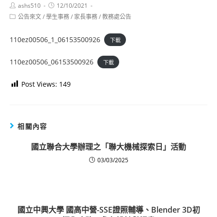
Post
Post
ashs510
12/10/2021
author:
published:
Post
公告來文
/
學生事務
/
家長事務
/
教務處公告
category:
110ez00506_1_06153500926
下載
110ez00506_06153500926
下載
Post Views:
149
相關內容
國立聯合大學辦理之「聯大機械探索日」活動
03/03/2025
國立中興大學 國高中營-SSE證照輔導、Blender 3D初