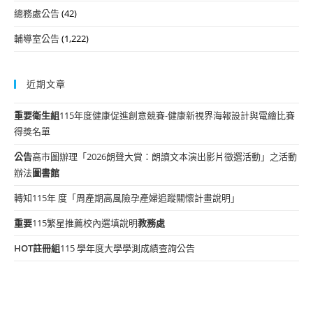
總務處公告
(42)
輔導室公告
(1,222)
近期文章
重要
衛生組
115年度健康促進創意競賽-健康新視界海報設計與電繪比賽
得獎名單
公告
高市圖辦理「2026朗聲大賞：朗讀文本演出影片徵選活動」之活動
辦法
圖書館
轉知115年 度「周產期高風險孕產婦追蹤關懷計畫說明」
重要
115繁星推薦校內選填說明
教務處
HOT
註冊組
115 學年度大學學測成績查詢公告