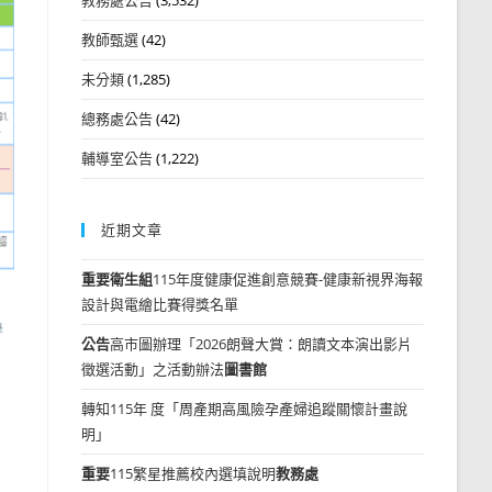
教師甄選
(42)
未分類
(1,285)
總務處公告
(42)
輔導室公告
(1,222)
近期文章
重要
衛生組
115年度健康促進創意競賽-健康新視界海報
設計與電繪比賽得獎名單
公告
高市圖辦理「2026朗聲大賞：朗讀文本演出影片
徵選活動」之活動辦法
圖書館
轉知115年 度「周產期高風險孕產婦追蹤關懷計畫說
明」
重要
115繁星推薦校內選填說明
教務處