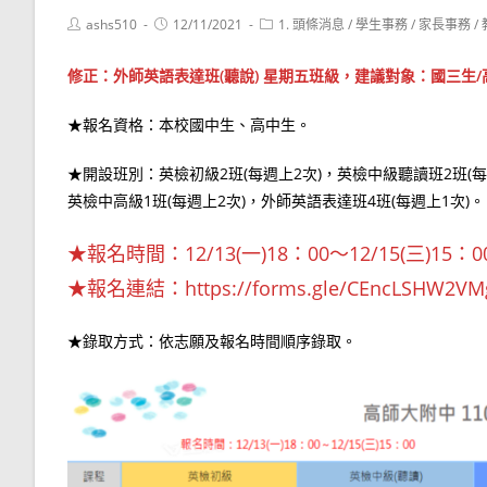
Post
Post
Post
ashs510
12/11/2021
1. 頭條消息
/
學生事務
/
家長事務
/
author:
published:
category:
修正：外師英語表達班(聽說) 星期五班級，建議對象：國三生/
★報名資格：本校國中生、高中生。
★開設班別：英檢初級2班(每週上2次)，英檢中級聽讀班2班(每
英檢中高級1班(每週上2次)，外師英語表達班4班(每週上1次)。
★報名時間：12/13(一)18：00～12/15(三)15：0
★報名連結：https://forms.gle/CEncLSHW2V
★錄取方式：依志願及報名時間順序錄取。