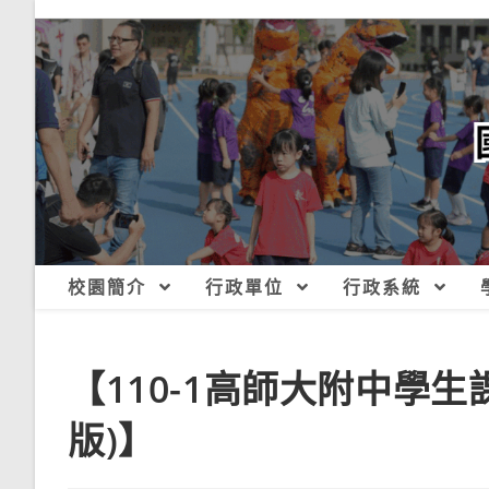
跳
轉
至
主
要
內
容
校園簡介
行政單位
行政系統
【110-1高師大附中學
版)】