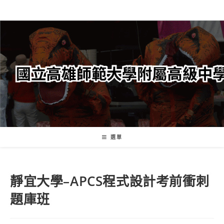
跳
轉
至
主
要
內
容
選單
靜宜大學–APCS程式設計考前衝刺
題庫班