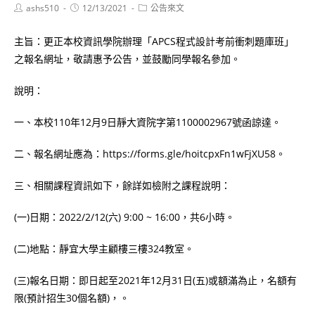
Post
Post
Post
ashs510
12/13/2021
公告來文
author:
published:
category:
主旨：更正本校資訊學院辦理「APCS程式設計考前衝刺題庫班」
之報名網址，敬請惠予公告，並鼓勵同學報名參加。
說明：
一、本校110年12月9日靜大資院字第1100002967號函諒達。
二、報名網址應為：https://forms.gle/hoitcpxFn1wFjXU58。
三、相關課程資訊如下，餘詳如檢附之課程說明：
(一)日期：2022/2/12(六) 9:00 ~ 16:00，共6小時。
(二)地點：靜宜大學主顧樓三樓324教室。
(三)報名日期：即日起至2021年12月31日(五)或額滿為止，名額有
限(預計招生30個名額)，。