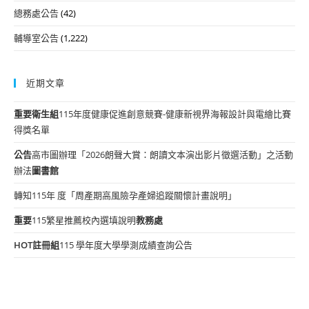
總務處公告
(42)
輔導室公告
(1,222)
近期文章
重要
衛生組
115年度健康促進創意競賽-健康新視界海報設計與電繪比賽
得獎名單
公告
高市圖辦理「2026朗聲大賞：朗讀文本演出影片徵選活動」之活動
辦法
圖書館
轉知115年 度「周產期高風險孕產婦追蹤關懷計畫說明」
重要
115繁星推薦校內選填說明
教務處
HOT
註冊組
115 學年度大學學測成績查詢公告