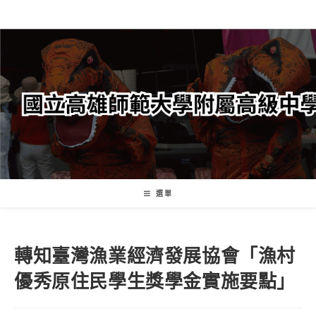
跳
轉
至
主
要
內
容
選單
轉知臺灣漁業經濟發展協會「漁村
優秀原住民學生獎學金實施要點」