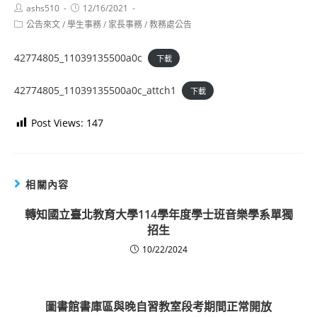
Post
Post
ashs510
12/16/2021
author:
published:
Post
公告來文
/
學生事務
/
家長事務
/
教務處公告
category:
42774805_11039135500a0c
下載
42774805_11039135500a0c_attch1
下載
Post Views:
147
相關內容
轉知國立臺北教育大學114學年度學士班音樂學系單獨
招生
10/22/2024
圖書館書庫區與晚自習教室段考期間正常開放