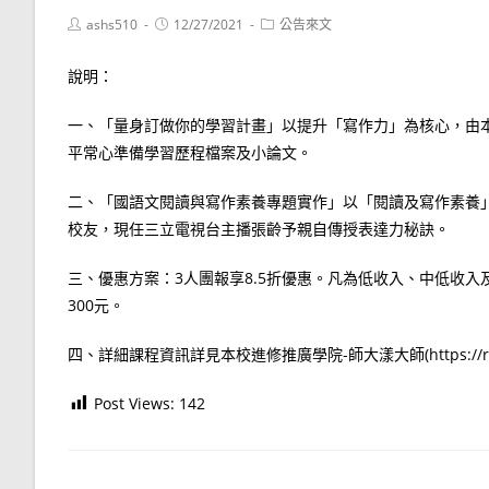
Post
Post
Post
ashs510
12/27/2021
公告來文
author:
published:
category:
說明：
一、「量身訂做你的學習計畫」以提升「寫作力」為核心，由
平常心準備學習歷程檔案及小論文。
二、「國語文閱讀與寫作素養專題實作」以「閱讀及寫作素養
校友，現任三立電視台主播張齡予親自傳授表達力秘訣。
三、優惠方案：3人團報享8.5折優惠。凡為低收入、中低收
300元。
四、詳細課程資訊詳見本校進修推廣學院-師大漾大師(https://reurl
Post Views:
142