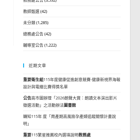
教師甄選
(42)
未分類
(1,285)
總務處公告
(42)
輔導室公告
(1,222)
近期文章
重要
衛生組
115年度健康促進創意競賽-健康新視界海報
設計與電繪比賽得獎名單
公告
高市圖辦理「2026朗聲大賞：朗讀文本演出影片
徵選活動」之活動辦法
圖書館
轉知115年 度「周產期高風險孕產婦追蹤關懷計畫說
明」
重要
115繁星推薦校內選填說明
教務處