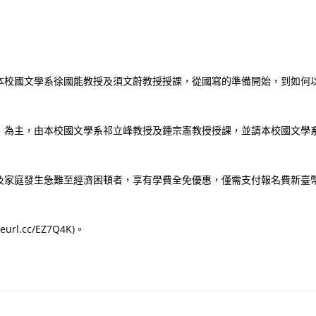
本校國文學系徐國能教授及須文蔚教授授課，從國寫的準備開始，到如何
」為主，由本校國文學系祁立峰教授及鍾宗憲教授授課，並請本校國文學
入及家庭發生急難至經濟困頓者，享有學費全免優惠，僅需支付報名費新臺
.cc/EZ7Q4K)。