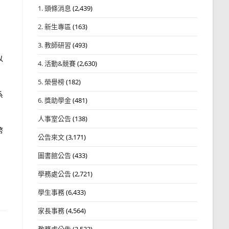
1. 頭條消息
(2,439)
2. 新生專區
(163)
3. 教師研習
(493)
以
4. 活動&競賽
(2,630)
5. 榮譽榜
(182)
系
6. 獎助學金
(481)
人事室公告
(138)
幣
公告來文
(3,171)
圖書館公告
(433)
學務處公告
(2,721)
學生事務
(6,433)
家長事務
(4,564)
教務處公告
(3,532)