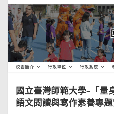
跳
轉
至
主
要
內
容
校園簡介
行政單位
行政系統
國立臺灣師範大學–「量
語文閱讀與寫作素養專題