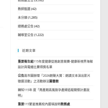
教師甄選
(42)
未分類
(1,285)
總務處公告
(42)
輔導室公告
(1,222)
近期文章
重要
衛生組
115年度健康促進創意競賽-健康新視界海報
設計與電繪比賽得獎名單
公告
高市圖辦理「2026朗聲大賞：朗讀文本演出影片
徵選活動」之活動辦法
圖書館
轉知115年 度「周產期高風險孕產婦追蹤關懷計畫說
明」
重要
115繁星推薦校內選填說明
教務處