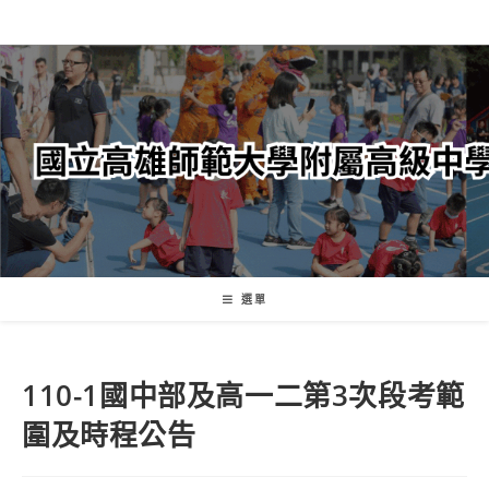
跳
轉
至
主
要
內
容
選單
110-1國中部及高一二第3次段考範
圍及時程公告