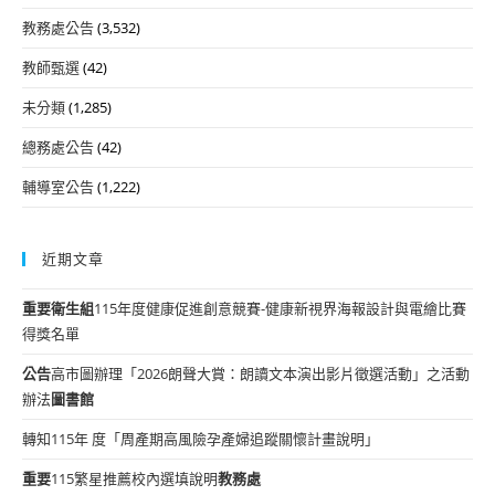
教務處公告
(3,532)
教師甄選
(42)
未分類
(1,285)
總務處公告
(42)
輔導室公告
(1,222)
近期文章
重要
衛生組
115年度健康促進創意競賽-健康新視界海報設計與電繪比賽
得獎名單
公告
高市圖辦理「2026朗聲大賞：朗讀文本演出影片徵選活動」之活動
辦法
圖書館
轉知115年 度「周產期高風險孕產婦追蹤關懷計畫說明」
重要
115繁星推薦校內選填說明
教務處