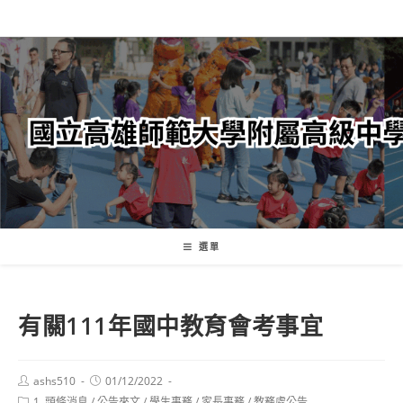
跳
轉
至
主
要
內
容
選單
有關111年國中教育會考事宜
Post
Post
ashs510
01/12/2022
author:
published:
Post
1. 頭條消息
/
公告來文
/
學生事務
/
家長事務
/
教務處公告