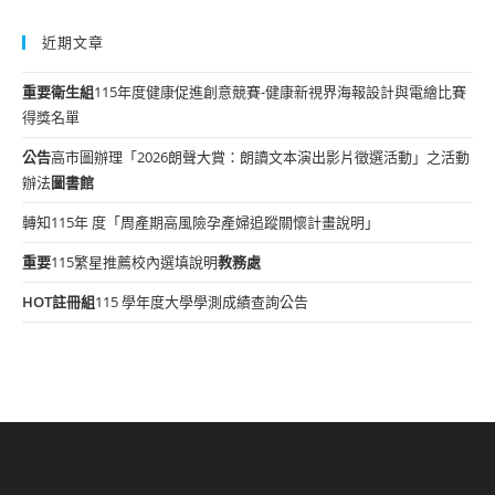
近期文章
重要
衛生組
115年度健康促進創意競賽-健康新視界海報設計與電繪比賽
得獎名單
公告
高市圖辦理「2026朗聲大賞：朗讀文本演出影片徵選活動」之活動
辦法
圖書館
轉知115年 度「周產期高風險孕產婦追蹤關懷計畫說明」
重要
115繁星推薦校內選填說明
教務處
HOT
註冊組
115 學年度大學學測成績查詢公告