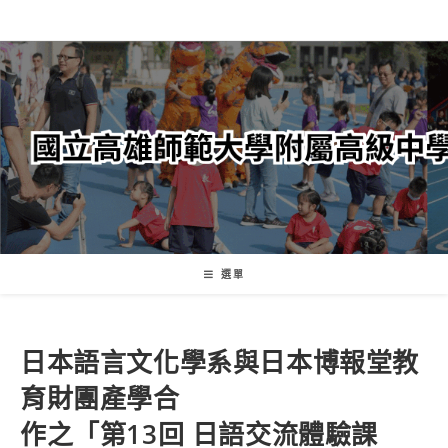
跳
轉
至
主
要
內
容
選單
日本語言文化學系與日本博報堂教
育財團產學合
作之「第13回 日語交流體驗課