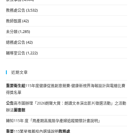
教務處公告
(3,532)
教師甄選
(42)
未分類
(1,285)
總務處公告
(42)
輔導室公告
(1,222)
近期文章
重要
衛生組
115年度健康促進創意競賽-健康新視界海報設計與電繪比賽
得獎名單
公告
高市圖辦理「2026朗聲大賞：朗讀文本演出影片徵選活動」之活動
辦法
圖書館
轉知115年 度「周產期高風險孕產婦追蹤關懷計畫說明」
重要
115繁星推薦校內選填說明
教務處