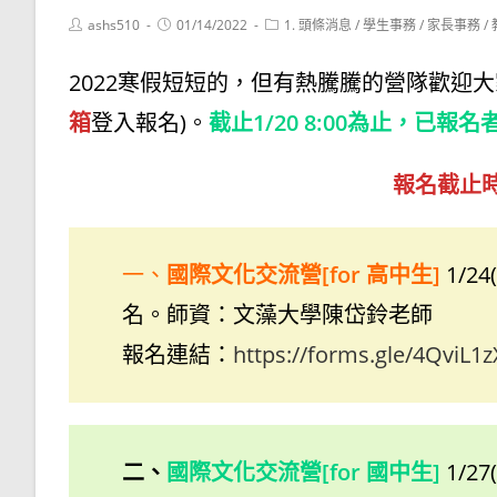
Post
Post
Post
ashs510
01/14/2022
1. 頭條消息
/
學生事務
/
家長事務
/
author:
published:
category:
2022寒假短短的，但有熱騰騰的營隊歡迎
箱
登入報名)。
截止1/20 8:00為止，
報名截止時間
一、
國際文化交流營[for 高中生]
1/2
名。師資：文藻大學陳岱鈴老師
報名連結：
https://forms.gle/4QviL1
二、
國際文化交流營[for 國中生]
1/2