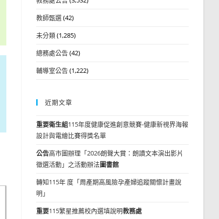
教師甄選
(42)
未分類
(1,285)
總務處公告
(42)
輔導室公告
(1,222)
近期文章
重要
衛生組
115年度健康促進創意競賽-健康新視界海報
設計與電繪比賽得獎名單
公告
高市圖辦理「2026朗聲大賞：朗讀文本演出影片
徵選活動」之活動辦法
圖書館
轉知115年 度「周產期高風險孕產婦追蹤關懷計畫說
明」
重要
115繁星推薦校內選填說明
教務處