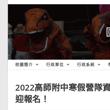
跳
轉
至
主
要
內
容
校園簡介
行政單位
行政系統
2022高師附中寒假營隊資
迎報名！