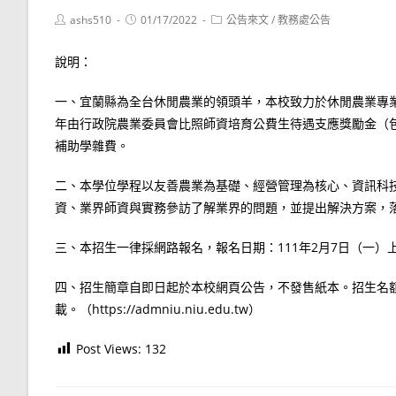
Post
Post
Post
ashs510
01/17/2022
公告來文
/
教務處公告
author:
published:
category:
說明：
一、宜蘭縣為全台休閒農業的領頭羊，本校致力於休閒農業專
年由行政院農業委員會比照師資培育公費生待遇支應獎勵金（
補助學雜費。
二、本學位學程以友善農業為基礎、經營管理為核心、資訊科
資、業界師資與實務參訪了解業界的問題，並提出解決方案，
三、本招生一律採網路報名，報名日期：111年2月7日（一）上
四、招生簡章自即日起於本校網頁公告，不發售紙本。招生名
載。（https://admniu.niu.edu.tw）
Post Views:
132