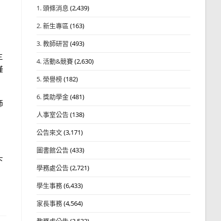
1. 頭條消息
(2,439)
2. 新生專區
(163)
3. 教師研習
(493)
三
4. 活動&競賽
(2,630)
僅
5. 榮譽榜
(182)
6. 獎助學金
(481)
師
人事室公告
(138)
公告來文
(3,171)
圖書館公告
(433)
下
學務處公告
(2,721)
學生事務
(6,433)
家長事務
(4,564)
教務處公告
(3,532)