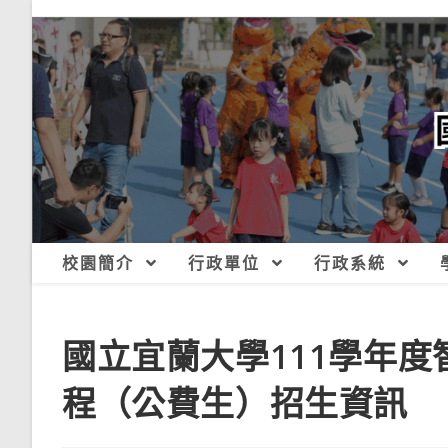
跳
轉
至
主
要
內
容
校園簡介
行政單位
行政系統
國立宜蘭大學111學年
程（公費生）招生資訊