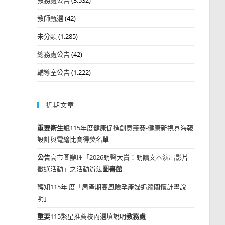
教師甄選
(42)
未分類
(1,285)
總務處公告
(42)
輔導室公告
(1,222)
近期文章
重要
衛生組
115年度健康促進創意競賽-健康新視界海報
設計與電繪比賽得獎名單
公告
高市圖辦理「2026朗聲大賞：朗讀文本演出影片
徵選活動」之活動辦法
圖書館
轉知115年 度「周產期高風險孕產婦追蹤關懷計畫說
明」
重要
115繁星推薦校內選填說明
教務處