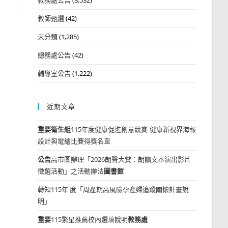
教師甄選
(42)
未分類
(1,285)
總務處公告
(42)
輔導室公告
(1,222)
近期文章
重要
衛生組
115年度健康促進創意競賽-健康新視界海報
設計與電繪比賽得獎名單
公告
高市圖辦理「2026朗聲大賞：朗讀文本演出影片
徵選活動」之活動辦法
圖書館
轉知115年 度「周產期高風險孕產婦追蹤關懷計畫說
明」
重要
115繁星推薦校內選填說明
教務處