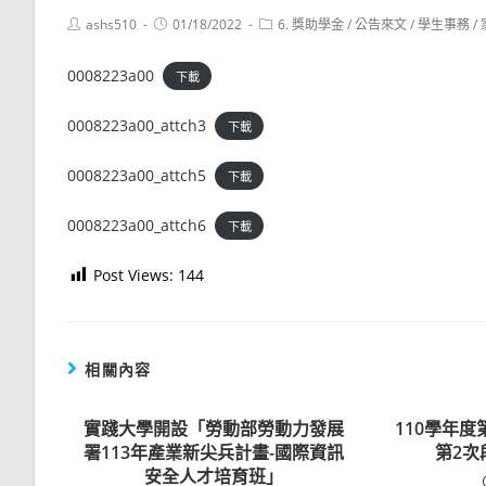
Post
Post
Post
ashs510
01/18/2022
6. 獎助學金
/
公告來文
/
學生事務
/
author:
published:
category:
0008223a00
下載
0008223a00_attch3
下載
0008223a00_attch5
下載
0008223a00_attch6
下載
Post Views:
144
相關內容
實踐大學開設「勞動部勞動力發展
110學年
署113年產業新尖兵計畫-國際資訊
第2次
安全人才培育班」