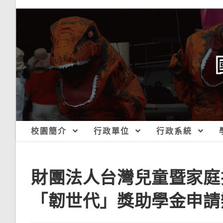
跳
轉
至
主
要
內
容
校園簡介
行政單位
行政系統
財團法人台灣兒童暨家庭
「韌世代」獎助學金申請