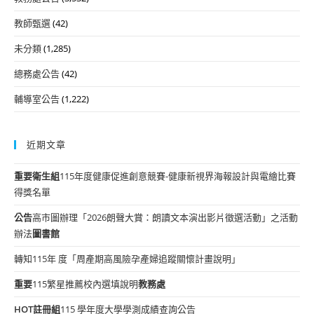
教師甄選
(42)
未分類
(1,285)
總務處公告
(42)
輔導室公告
(1,222)
近期文章
重要
衛生組
115年度健康促進創意競賽-健康新視界海報設計與電繪比賽
得獎名單
公告
高市圖辦理「2026朗聲大賞：朗讀文本演出影片徵選活動」之活動
辦法
圖書館
轉知115年 度「周產期高風險孕產婦追蹤關懷計畫說明」
重要
115繁星推薦校內選填說明
教務處
HOT
註冊組
115 學年度大學學測成績查詢公告