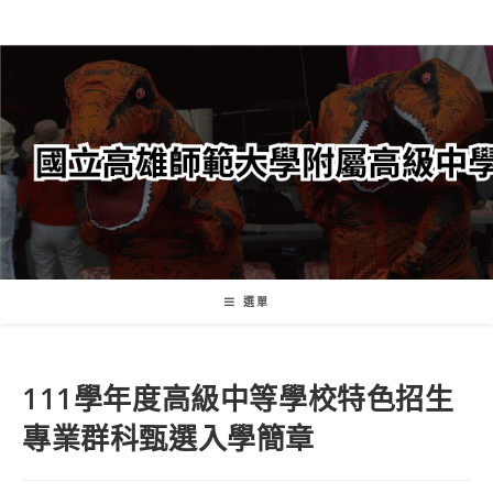
跳
轉
至
主
要
內
容
選單
111學年度高級中等學校特色招生
專業群科甄選入學簡章