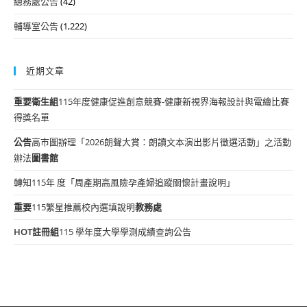
總務處公告
(42)
輔導室公告
(1,222)
近期文章
重要
衛生組
115年度健康促進創意競賽-健康新視界海報設計與電繪比賽
得獎名單
公告
高市圖辦理「2026朗聲大賞：朗讀文本演出影片徵選活動」之活動
辦法
圖書館
轉知115年 度「周產期高風險孕產婦追蹤關懷計畫說明」
重要
115繁星推薦校內選填說明
教務處
HOT
註冊組
115 學年度大學學測成績查詢公告