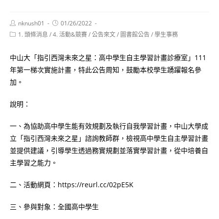
Post
Post
nknush01
01/26/2022
author:
published:
Post
1. 頭條消息
/
4. 活動&競賽
/
公告來文
/
圖書館公告
/
學生事務
category:
中山大「指引西灣未來之星：高中學生自主學習計畫診療室」111
年第一梯次實施計畫，特此公告周知，鼓勵本校學生踴躍報名參
加。
說明：
一、為協助高中學生能有效規劃及執行自我學習計畫，中山大學成
立「指引西灣未來之星」諮詢教師群，檢視高中學生自主學習計畫
並提供建議，引導學生透過務實規劃並落實學習計畫，從中培養自
主學習之能力。
二、活動網頁：https://reurl.cc/02pE5K
三、參與對象：全國高中學生