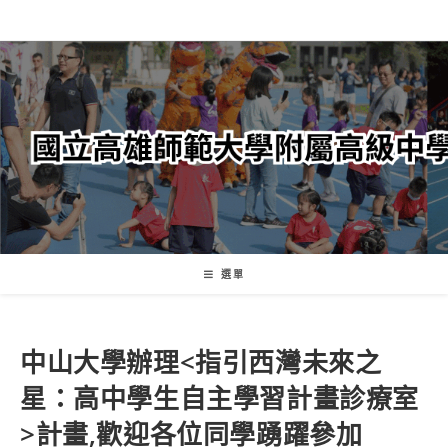
跳
轉
至
主
要
內
容
選單
中山大學辦理<指引西灣未來之
星：高中學生自主學習計畫診療室
>計畫,歡迎各位同學踴躍參加