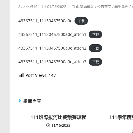
Post
Post
Post
ashs510
01/26/2022
6. 獎助學金
/
公告來文
/
學生事務
/
author:
published:
category:
43367511_11130467500a0c
下載
43367511_11130467500a0c_attch1
下載
43367511_11130467500a0c_attch2
下載
43367511_11130467500a0c_attch3
下載
Post Views:
147
相關內容
111班際拔河比賽競賽規程
111學年
11/16/2022