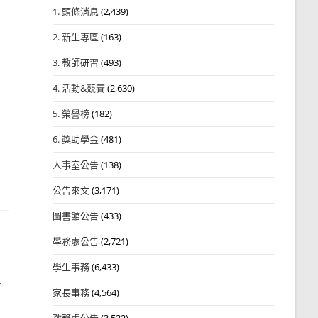
1. 頭條消息
(2,439)
2. 新生專區
(163)
3. 教師研習
(493)
4. 活動&競賽
(2,630)
5. 榮譽榜
(182)
6. 獎助學金
(481)
人事室公告
(138)
公告來文
(3,171)
圖書館公告
(433)
學務處公告
(2,721)
學生事務
(6,433)
單
家長事務
(4,564)
教務處公告
(3,532)