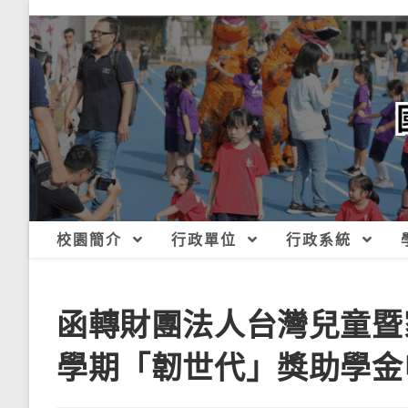
跳
轉
至
主
要
內
容
校園簡介
行政單位
行政系統
函轉財團法人台灣兒童暨
學期「韌世代」獎助學金