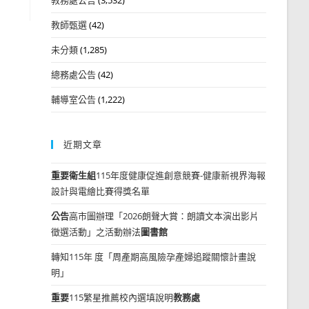
教師甄選
(42)
未分類
(1,285)
總務處公告
(42)
輔導室公告
(1,222)
近期文章
重要
衛生組
115年度健康促進創意競賽-健康新視界海報
設計與電繪比賽得獎名單
公告
高市圖辦理「2026朗聲大賞：朗讀文本演出影片
徵選活動」之活動辦法
圖書館
轉知115年 度「周產期高風險孕產婦追蹤關懷計畫說
明」
重要
115繁星推薦校內選填說明
教務處