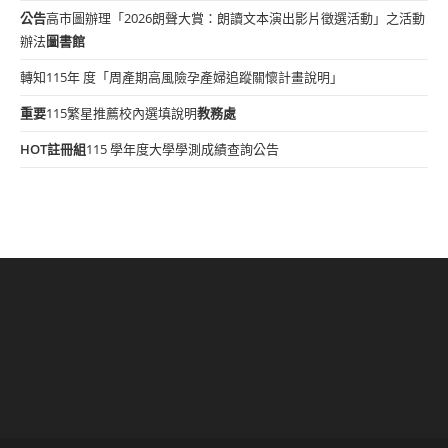
公告
高市圖辦理「2026朗聲大賞：朗讀文本演出影片徵選活動」之活動
辦法
圖書館
轉知115年 度「周產期高風險孕產婦追蹤關懷計畫說明」
重要
115繁星推薦校內選填說明
教務處
HOT
註冊組
115 學年度大學學測成績查詢公告