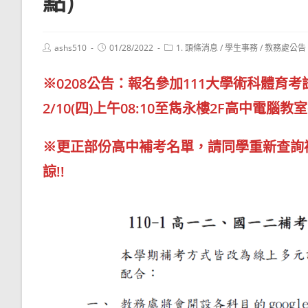
點)
Post
Post
Post
ashs510
01/28/2022
1. 頭條消息
/
學生事務
/
教務處公告
author:
published:
category:
※0208公告：報名參加111大學術科體
2/10(四)上午08:10至雋永樓2F高中電腦
※更正部份高中補考名單，請同學重新查詢
諒!!