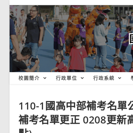
跳
轉
至
主
要
內
容
校園簡介
行政單位
行政系統
110-1國高中部補考名單
補考名單更正 0208更