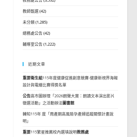
教師甄選
(42)
未分類
(1,285)
總務處公告
(42)
輔導室公告
(1,222)
近期文章
重要
衛生組
115年度健康促進創意競賽-健康新視界海報
設計與電繪比賽得獎名單
公告
高市圖辦理「2026朗聲大賞：朗讀文本演出影片
徵選活動」之活動辦法
圖書館
轉知115年 度「周產期高風險孕產婦追蹤關懷計畫說
明」
重要
115繁星推薦校內選填說明
教務處