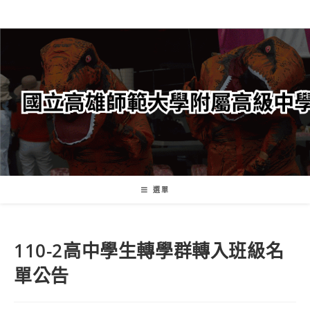
跳
轉
至
主
要
內
容
選單
110-2高中學生轉學群轉入班級名
單公告