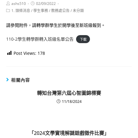
Post
Post
ashs510
02/09/2022
author:
published:
Post
1. 頭條消息
/
學生事務
/
教務處公告
/
未分類
category:
請參閱附件，請轉學群學生於開學後至新班級報到。
110-2學生轉學群轉入班級名單公告
下載
Post Views:
178
相關內容
轉知台灣第六屆心智圖錦標賽
11/18/2024
「2024文學實境解謎遊戲徵件比賽」