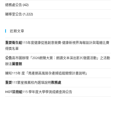
總務處公告
(42)
輔導室公告
(1,222)
近期文章
重要
衛生組
115年度健康促進創意競賽-健康新視界海報設計與電繪比賽
得獎名單
公告
高市圖辦理「2026朗聲大賞：朗讀文本演出影片徵選活動」之活動
辦法
圖書館
轉知115年 度「周產期高風險孕產婦追蹤關懷計畫說明」
重要
115繁星推薦校內選填說明
教務處
HOT
註冊組
115 學年度大學學測成績查詢公告