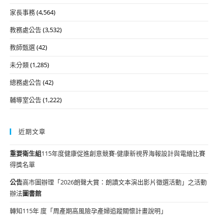
家長事務
(4,564)
教務處公告
(3,532)
教師甄選
(42)
未分類
(1,285)
總務處公告
(42)
輔導室公告
(1,222)
近期文章
重要
衛生組
115年度健康促進創意競賽-健康新視界海報設計與電繪比賽
得獎名單
公告
高市圖辦理「2026朗聲大賞：朗讀文本演出影片徵選活動」之活動
辦法
圖書館
轉知115年 度「周產期高風險孕產婦追蹤關懷計畫說明」