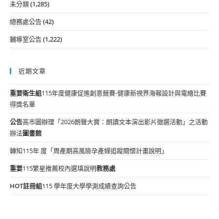
未分類
(1,285)
總務處公告
(42)
輔導室公告
(1,222)
近期文章
重要
衛生組
115年度健康促進創意競賽-健康新視界海報設計與電繪比賽
得獎名單
公告
高市圖辦理「2026朗聲大賞：朗讀文本演出影片徵選活動」之活動
辦法
圖書館
轉知115年 度「周產期高風險孕產婦追蹤關懷計畫說明」
重要
115繁星推薦校內選填說明
教務處
HOT
註冊組
115 學年度大學學測成績查詢公告