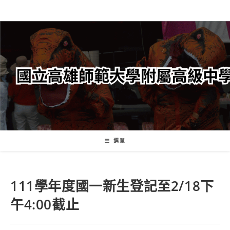
跳
轉
至
主
要
內
容
選單
111學年度國一新生登記至2/18下
午4:00截止