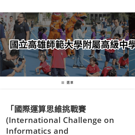
跳
轉
至
主
要
內
容
選單
「國際運算思維挑戰賽
(International Challenge on
Informatics and