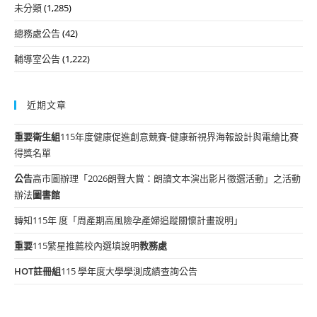
未分類
(1,285)
總務處公告
(42)
輔導室公告
(1,222)
近期文章
重要
衛生組
115年度健康促進創意競賽-健康新視界海報設計與電繪比賽
得獎名單
公告
高市圖辦理「2026朗聲大賞：朗讀文本演出影片徵選活動」之活動
辦法
圖書館
轉知115年 度「周產期高風險孕產婦追蹤關懷計畫說明」
重要
115繁星推薦校內選填說明
教務處
HOT
註冊組
115 學年度大學學測成績查詢公告