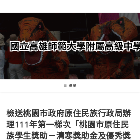
跳
轉
至
主
要
內
容
選單
檢送桃園市政府原住民族行政局辦
理111年第一梯次「桃園市原住民
族學生獎助－清寒獎助金及優秀獎