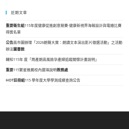
近期文章
重要
衛生組
115年度健康促進創意競賽-健康新視界海報設計與電繪比賽
得獎名單
公告
高市圖辦理「2026朗聲大賞：朗讀文本演出影片徵選活動」之活動
辦法
圖書館
轉知115年 度「周產期高風險孕產婦追蹤關懷計畫說明」
重要
115繁星推薦校內選填說明
教務處
HOT
註冊組
115 學年度大學學測成績查詢公告