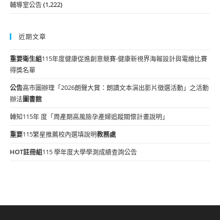
輔導室公告
(1,222)
近期文章
重要
衛生組
115年度健康促進創意競賽-健康新視界海報設計與電繪比賽
得獎名單
公告
高市圖辦理「2026朗聲大賞：朗讀文本演出影片徵選活動」之活動
辦法
圖書館
轉知115年 度「周產期高風險孕產婦追蹤關懷計畫說明」
重要
115繁星推薦校內選填說明
教務處
HOT
註冊組
115 學年度大學學測成績查詢公告