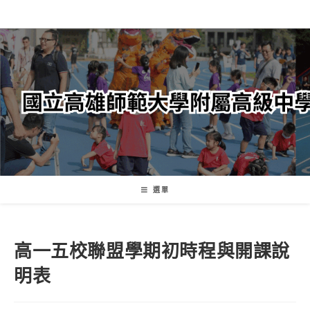
跳
轉
至
主
要
內
容
選單
高一五校聯盟學期初時程與開課說
明表