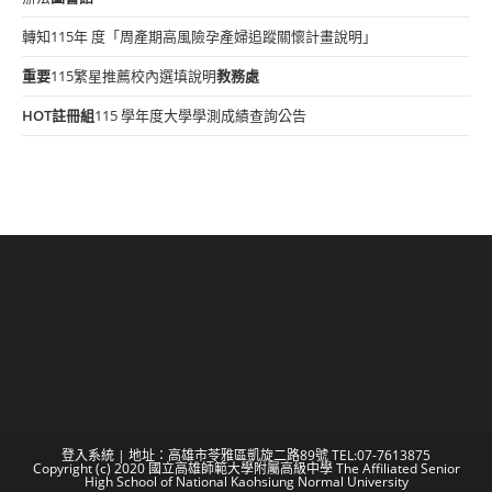
轉知115年 度「周產期高風險孕產婦追蹤關懷計畫說明」
重要
115繁星推薦校內選填說明
教務處
HOT
註冊組
115 學年度大學學測成績查詢公告
登入系統
| 地址：高雄市苓雅區凱旋二路89號 TEL:07-7613875
Copyright (c) 2020 國立高雄師範大學附屬高級中學 The Affiliated Senior
High School of National Kaohsiung Normal University