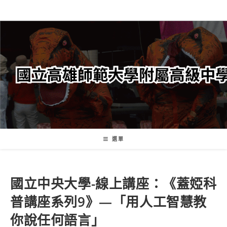
跳
轉
至
主
要
內
容
選單
國立中央大學-線上講座：《蓋婭科
普講座系列9》—「用人工智慧教
你說任何語言」