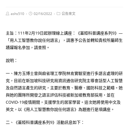
Post
Post
Post
ashs510
02/16/2022
公告來文
author:
published:
category:
主旨：111年2月19日起辦理線上講座：《蓋婭科普講座系列9》—
「用人工智慧教你說任何語言」，請惠予公告並轉知貴校所屬師生
踴躍報名參加，請查照。
說明：
一、陳方玉博士曾與麻省理工學院林肯實驗室進行多語言處理的研
究，目前在新加坡科技研究局資訊通信研究院主導會話型人工智慧
及自然語言產生的研究，主要於教育、醫療、國防科技之範疇。她
與她的團隊所開發之語言評估科技被新加坡教育部採用，並在
COVID-19疫情期間，支援學生的居家學習。這次她將使用中文及
英文，以《用人工智慧教你說任何語言》為題進行是項講座。
二、《蓋婭科普講座系列9》活動訊息如下：