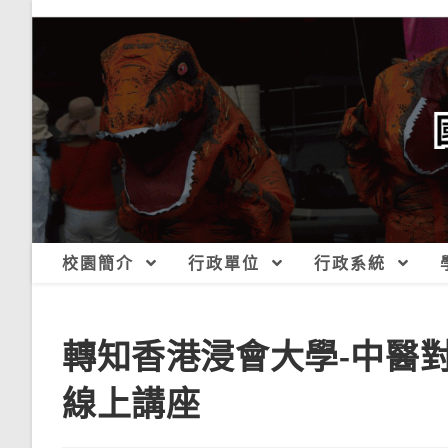
跳
轉
至
主
要
內
容
校園簡介
行政單位
行政系統
轉知香港浸會大學-中醫對抗
線上講座