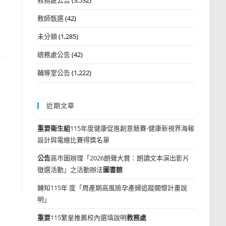
教師甄選
(42)
未分類
(1,285)
總務處公告
(42)
輔導室公告
(1,222)
近期文章
重要
衛生組
115年度健康促進創意競賽-健康新視界海報
設計與電繪比賽得獎名單
公告
高市圖辦理「2026朗聲大賞：朗讀文本演出影片
徵選活動」之活動辦法
圖書館
轉知115年 度「周產期高風險孕產婦追蹤關懷計畫說
明」
重要
115繁星推薦校內選填說明
教務處