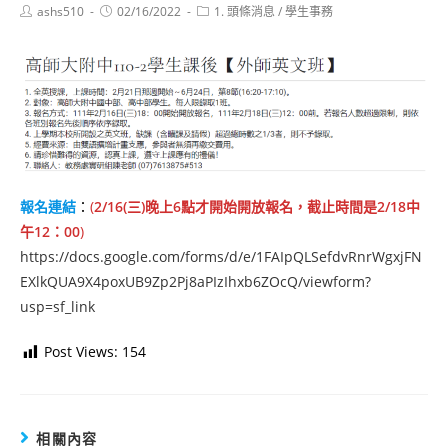
Post
Post
Post
ashs510
02/16/2022
1. 頭條消息
/
學生事務
author:
published:
category:
報名連結
：
(
2/16(三)晚上6點才開始開放報名，截止時間是2/18中
午12：00
)
https://docs.google.com/forms/d/e/1FAIpQLSefdvRnrWgxjFN
EXlkQUA9X4poxUB9Zp2Pj8aPIzIhxb6ZOcQ/viewform?
usp=sf_link
Post Views:
154
相關內容