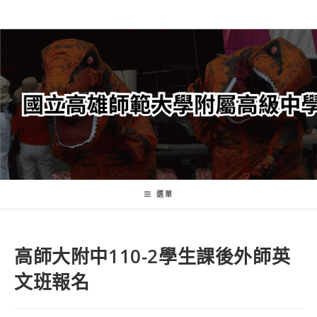
跳
轉
至
主
要
內
容
選單
高師大附中110-2學生課後外師英
文班報名