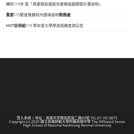
轉知115年 度「周產期高風險孕產婦追蹤關懷計畫說明」
重要
115繁星推薦校內選填說明
教務處
HOT
註冊組
115 學年度大學學測成績查詢公告
登入系統
| 地址：高雄市苓雅區凱旋二路89號 TEL:07-7613875
Copyright (c) 2020 國立高雄師範大學附屬高級中學 The Affiliated Senior
High School of National Kaohsiung Normal University