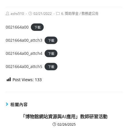
Post
Post
Post
ashs510
02/21/2022
6. 獎助學金
/
教務處公告
author:
published:
category:
0021664a00
下載
0021664a00_attch3
下載
0021664a00_attch4
下載
0021664a00_attch5
下載
Post Views:
133
相關內容
「博物館網站資源與AI應用」教師研習活動
02/26/2025