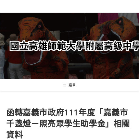
跳
轉
至
主
要
內
容
選單
函轉嘉義市政府111年度「嘉義市
千盞燈－照亮眾學生助學金」相關
資料