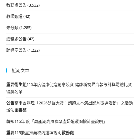
教務處公告
(3,532)
教師甄選
(42)
未分類
(1,285)
總務處公告
(42)
輔導室公告
(1,222)
近期文章
重要
衛生組
115年度健康促進創意競賽-健康新視界海報設計與電繪比賽
得獎名單
公告
高市圖辦理「2026朗聲大賞：朗讀文本演出影片徵選活動」之活動
辦法
圖書館
轉知115年 度「周產期高風險孕產婦追蹤關懷計畫說明」
重要
115繁星推薦校內選填說明
教務處