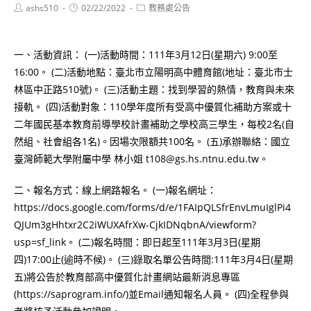
Post
Post
Post
ashs510
02/22/2022
教務處公告
author:
published:
category:
一、活動資訊： (一)活動時間：111年3月12日(星期六) 9:00至
16:00。 (二)活動地點：臺北市立陽明高中體育館(地址：臺北市士
林區中正路510號)。 (三)活動主題：找到學習的熱情，教育與未來
接軌。 (四)活動對象：110學年度所有受高中優質化補助方案或十
二年國民基本教育前導學校計畫補助之學校高三學生，每校2名(自
然組、社會組各1名)。因場次限額共100名。 (五)承辦聯絡：國立
臺灣師範大學附屬中學 林小姐 t108@gs.hs.ntnu.edu.tw。
二、報名方式：線上網路報名。 (一)報名網址：
https://docs.google.com/forms/d/e/1FAIpQLSfrEnvLmuIglPi4
QJUm3gHhtxr2C2iWUXAfrXw-CjkIDNqbnA/viewform?
usp=sf_link。 (二)報名時間：即日起至111年3月3日(星期
四)17:00止(逾時不候)。 (三)錄取名單公告時間:111年3月4日(星期
五)將公告於教育部高中優質化計畫網站最新消息專區
(https://saprogram.info/)並Email通知報名人員。 (四)全程參與