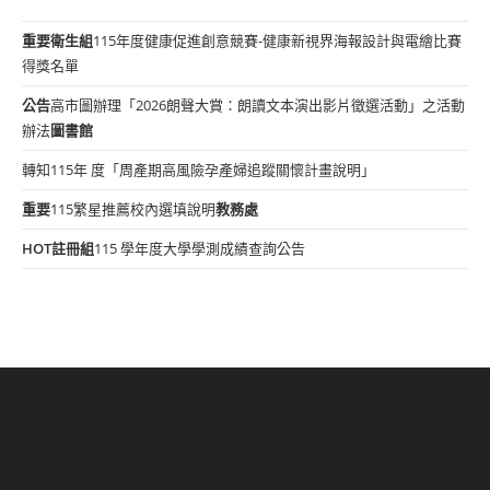
重要
衛生組
115年度健康促進創意競賽-健康新視界海報設計與電繪比賽
得獎名單
公告
高市圖辦理「2026朗聲大賞：朗讀文本演出影片徵選活動」之活動
辦法
圖書館
轉知115年 度「周產期高風險孕產婦追蹤關懷計畫說明」
重要
115繁星推薦校內選填說明
教務處
HOT
註冊組
115 學年度大學學測成績查詢公告