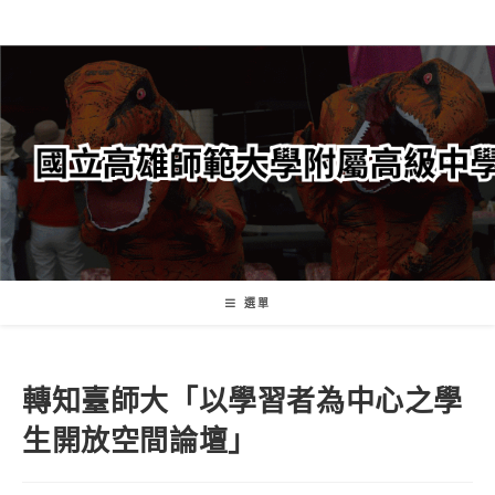
跳
轉
至
主
要
內
容
選單
轉知臺師大「以學習者為中心之學
生開放空間論壇」