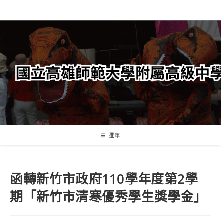
跳
轉
至
主
要
內
容
選單
函轉新竹市政府110學年度第2學
期「新竹市清寒優秀學生獎學金」