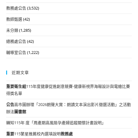
教務處公告
(3,532)
教師甄選
(42)
未分類
(1,285)
總務處公告
(42)
輔導室公告
(1,222)
近期文章
重要
衛生組
115年度健康促進創意競賽-健康新視界海報設計與電繪比賽
得獎名單
公告
高市圖辦理「2026朗聲大賞：朗讀文本演出影片徵選活動」之活動
辦法
圖書館
轉知115年 度「周產期高風險孕產婦追蹤關懷計畫說明」
重要
115繁星推薦校內選填說明
教務處