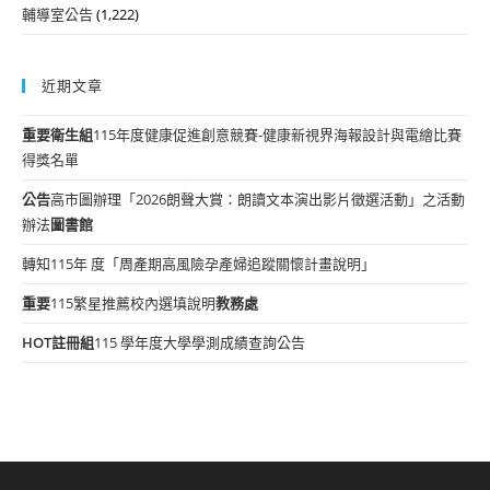
輔導室公告
(1,222)
近期文章
重要
衛生組
115年度健康促進創意競賽-健康新視界海報設計與電繪比賽
得獎名單
公告
高市圖辦理「2026朗聲大賞：朗讀文本演出影片徵選活動」之活動
辦法
圖書館
轉知115年 度「周產期高風險孕產婦追蹤關懷計畫說明」
重要
115繁星推薦校內選填說明
教務處
HOT
註冊組
115 學年度大學學測成績查詢公告