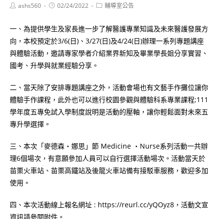
Post
Post
Post
ashs560
02/24/2022
輔導室公告
author:
published:
category:
一、為提供學生及家長進一步了解醫護專業知識及未來醫護發展方
向，本校預定於3/6(日)、3/27(日)及4/24(日)辦理一系列專題講座
與體驗活動，邀請專家學者介紹業界新知及畢業學長姐分享實習、
國考、升學與就業經驗分享。
二、當天除了安排專題講座之外，活動會場也有文藝手作攤位讓你
體驗手作課程，此外也可以進行校園參觀與體驗科系專業課程;111
學年度五專免試入學制度說明是活動的壓軸，讓你輕鬆面對未來五
專升學選擇。
三、本次「麥德森・娜思」節 Medicine ・Nurse系列活動一共辦
理6個場次，有意願參加人員可以自行選擇活動場次。活動當天於
苗栗火車站、苗栗高鐵站及後龍火車站備有接駁車服務，歡迎多加
使用。
四、本次活動線上報名網址 : https://reurl.cc/yQOyz8，活動文宣
資訊請參閱附件。