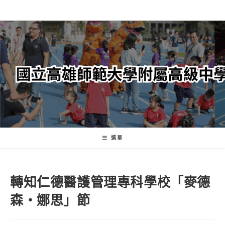
跳
轉
至
主
要
內
容
選單
轉知仁德醫護管理專科學校「麥德
森・娜思」節