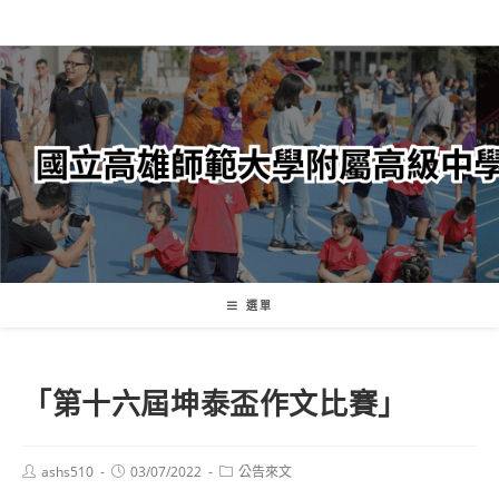
跳
轉
至
主
要
內
容
選單
「第十六屆坤泰盃作文比賽」
Post
Post
Post
ashs510
03/07/2022
公告來文
author:
published:
category: