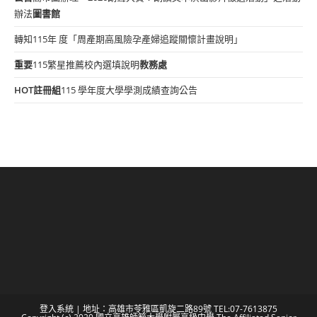
辦法
圖書館
轉知115年 度「周產期高風險孕產婦追蹤關懷計畫說明」
重要
115繁星推薦校內選填說明
教務處
HOT
註冊組
115 學年度大學學測成績查詢公告
登入系統
| 地址：高雄市苓雅區凱旋二路89號 TEL:07-7613875