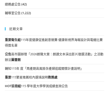
總務處公告
(42)
輔導室公告
(1,222)
近期文章
重要
衛生組
115年度健康促進創意競賽-健康新視界海報設計與電繪比賽
得獎名單
公告
高市圖辦理「2026朗聲大賞：朗讀文本演出影片徵選活動」之活動
辦法
圖書館
轉知115年 度「周產期高風險孕產婦追蹤關懷計畫說明」
重要
115繁星推薦校內選填說明
教務處
HOT
註冊組
115 學年度大學學測成績查詢公告