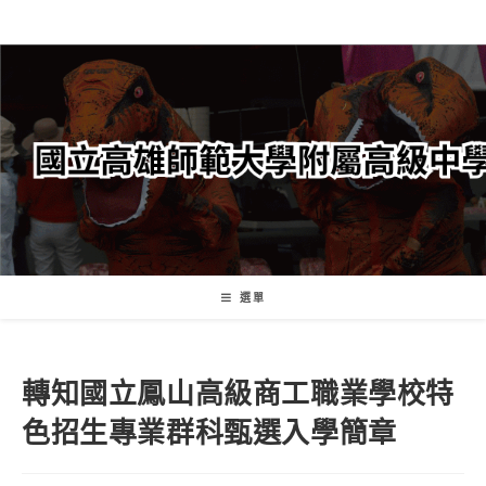
跳
轉
至
主
要
內
容
選單
轉知國立鳳山高級商工職業學校特
色招生專業群科甄選入學簡章