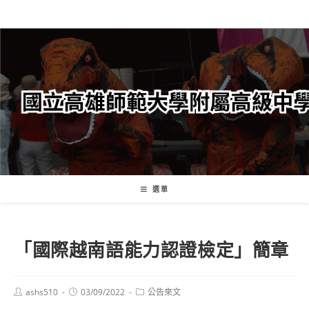
跳
轉
至
主
要
內
容
選單
「國際越南語能力認證檢定」簡章
Post
Post
Post
ashs510
03/09/2022
公告來文
author:
published:
category: