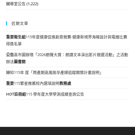
輔導室公告
(1,222)
近期文章
重要
衛生組
115年度健康促進創意競賽-健康新視界海報設計與電繪比賽
得獎名單
公告
高市圖辦理「2026朗聲大賞：朗讀文本演出影片徵選活動」之活動
辦法
圖書館
轉知115年 度「周產期高風險孕產婦追蹤關懷計畫說明」
重要
115繁星推薦校內選填說明
教務處
HOT
註冊組
115 學年度大學學測成績查詢公告