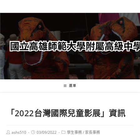
跳
轉
至
主
要
內
容
選單
「2022台灣國際兒童影展」資訊
Post
Post
Post
ashs510
03/09/2022
學生事務
/
家長事務
author:
published:
category: