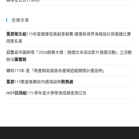
近期文章
重要
衛生組
115年度健康促進創意競賽-健康新視界海報設計與電繪比賽
得獎名單
公告
高市圖辦理「2026朗聲大賞：朗讀文本演出影片徵選活動」之活動
辦法
圖書館
轉知115年 度「周產期高風險孕產婦追蹤關懷計畫說明」
重要
115繁星推薦校內選填說明
教務處
HOT
註冊組
115 學年度大學學測成績查詢公告