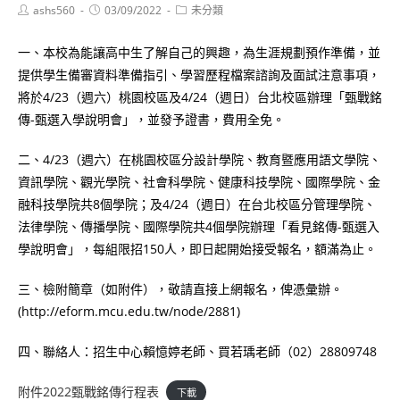
Post
Post
Post
ashs560
03/09/2022
未分類
author:
published:
category:
一、本校為能讓高中生了解自己的興趣，為生涯規劃預作準備，並
提供學生備審資料準備指引、學習歷程檔案諮詢及面試注意事項，
將於4/23（週六）桃園校區及4/24（週日）台北校區辦理「甄戰銘
傳-甄選入學說明會」，並發予證書，費用全免。
二、4/23（週六）在桃園校區分設計學院、教育暨應用語文學院、
資訊學院、觀光學院、社會科學院、健康科技學院、國際學院、金
融科技學院共8個學院；及4/24（週日）在台北校區分管理學院、
法律學院、傳播學院、國際學院共4個學院辦理「看見銘傳-甄選入
學說明會」，每組限招150人，即日起開始接受報名，額滿為止。
三、檢附簡章（如附件），敬請直接上網報名，俾憑彙辦。
(http://eform.mcu.edu.tw/node/2881)
四、聯絡人：招生中心賴憶婷老師、買若瑀老師（02）28809748
附件2022甄戰銘傳行程表
下載