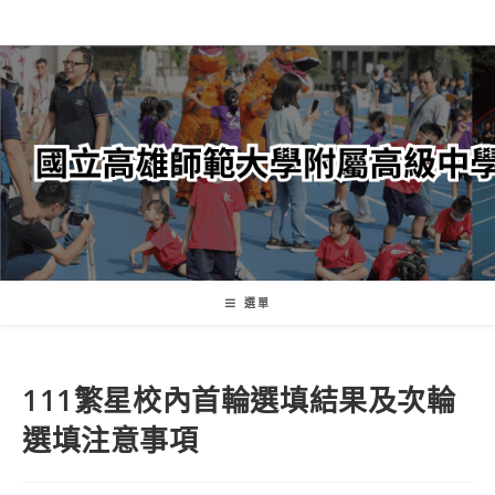
跳
轉
至
主
要
內
容
選單
111繁星校內首輪選填結果及次輪
選填注意事項