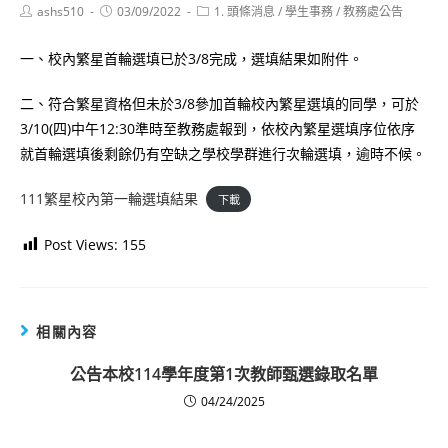
Post
Post
Post
ashs510
03/09/2022
1. 頭條消息
/
學生事務
/
教務處公告
author:
published:
category:
一、校內繁星首輪選填已於3/8完成，選填結果如附件。
二、符合繁星資格但未於3/8參加首輪校內繁星選填的同學，可於
3/10(四)中午12:30準時至教務處報到，依校內繁星選填序位依序
就首輪選填後剩餘仍有空缺之學校學群進行次輪選填，逾時不候。
111繁星校內第一輪選填結果
下載
Post Views:
155
相關內容
公告本校114學年度第1次教師甄選錄取名單
04/24/2025