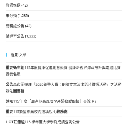
教師甄選
(42)
未分類
(1,285)
總務處公告
(42)
輔導室公告
(1,222)
近期文章
重要
衛生組
115年度健康促進創意競賽-健康新視界海報設計與電繪比賽
得獎名單
公告
高市圖辦理「2026朗聲大賞：朗讀文本演出影片徵選活動」之活動
辦法
圖書館
轉知115年 度「周產期高風險孕產婦追蹤關懷計畫說明」
重要
115繁星推薦校內選填說明
教務處
HOT
註冊組
115 學年度大學學測成績查詢公告