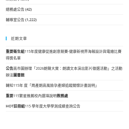
總務處公告
(42)
輔導室公告
(1,222)
近期文章
重要
衛生組
115年度健康促進創意競賽-健康新視界海報設計與電繪比賽
得獎名單
公告
高市圖辦理「2026朗聲大賞：朗讀文本演出影片徵選活動」之活動
辦法
圖書館
轉知115年 度「周產期高風險孕產婦追蹤關懷計畫說明」
重要
115繁星推薦校內選填說明
教務處
HOT
註冊組
115 學年度大學學測成績查詢公告