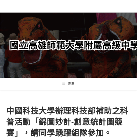
跳
轉
至
主
要
內
容
選單
中國科技大學辦理科技部補助之科
普活動「錦圖妙計-創意統計圖競
賽」，請同學踴躍組隊參加。