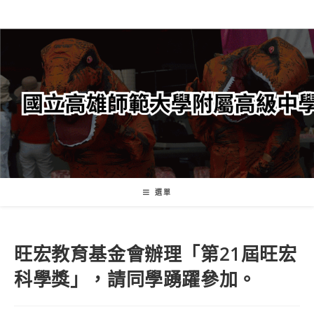
跳
轉
至
主
要
內
容
選單
旺宏教育基金會辦理「第21屆旺宏
科學獎」，請同學踴躍參加。