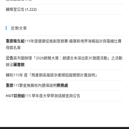
輔導室公告
(1,222)
近期文章
重要
衛生組
115年度健康促進創意競賽-健康新視界海報設計與電繪比賽
得獎名單
公告
高市圖辦理「2026朗聲大賞：朗讀文本演出影片徵選活動」之活動
辦法
圖書館
轉知115年 度「周產期高風險孕產婦追蹤關懷計畫說明」
重要
115繁星推薦校內選填說明
教務處
HOT
註冊組
115 學年度大學學測成績查詢公告