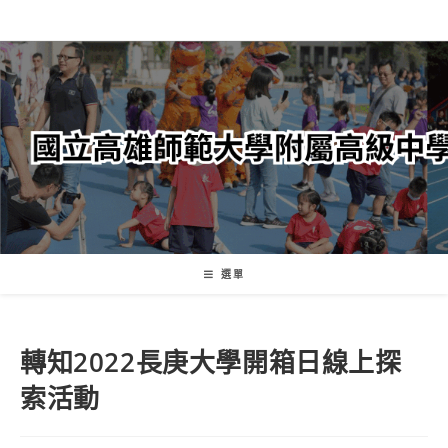
跳
轉
至
主
要
內
容
選單
轉知2022長庚大學開箱日線上探
索活動