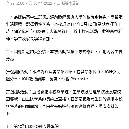
Post
Post
Post
ashs560
03/11/2022
輔導室公告
author:
published:
category:
一、為提供高中生選填志源前瞭解長庚大學的校院系特色、學習及
生活環境，選擇適性學系，本校訂於111年3月12日(星期六)下午1
時至5時辦理「2022長庚大學開箱日」線上探索活動，歡迎高中老
師、學生及家長踴躍參加。
二、因應新冠肺炎疫情，本次活動採線上方式辦理，活動內容主要
分為：
(一)靜態活動：本校簡介及各學系介紹，包含學系簡介、IOH學長
姐分享、IOH教授講座、長庚，你說 Podcast。
(二)動態活動：直播開箱本校醫學院、工學院及管理學院及長庚校
園導覽，由三院學系師長線上直播，回答家長及考生對於選填本校
各學系的相關問題，再由學長姊進行校園導覽直播，場次安排如
下：
１、第1場13:00 OPEN醫學院