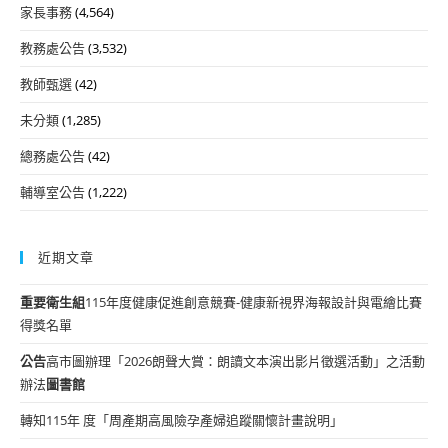
家長事務
(4,564)
教務處公告
(3,532)
教師甄選
(42)
未分類
(1,285)
總務處公告
(42)
輔導室公告
(1,222)
近期文章
重要
衛生組
115年度健康促進創意競賽-健康新視界海報設計與電繪比賽
得獎名單
公告
高市圖辦理「2026朗聲大賞：朗讀文本演出影片徵選活動」之活動
辦法
圖書館
轉知115年 度「周產期高風險孕產婦追蹤關懷計畫說明」