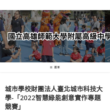
跳
轉
至
主
要
內
容
選單
城市學校財團法人臺北城市科技大
學-「2022智慧綠能創意實作專題
競賽」