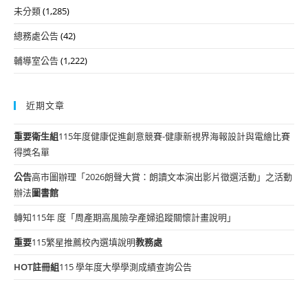
未分類
(1,285)
總務處公告
(42)
輔導室公告
(1,222)
近期文章
重要
衛生組
115年度健康促進創意競賽-健康新視界海報設計與電繪比賽
得獎名單
公告
高市圖辦理「2026朗聲大賞：朗讀文本演出影片徵選活動」之活動
辦法
圖書館
轉知115年 度「周產期高風險孕產婦追蹤關懷計畫說明」
重要
115繁星推薦校內選填說明
教務處
HOT
註冊組
115 學年度大學學測成績查詢公告