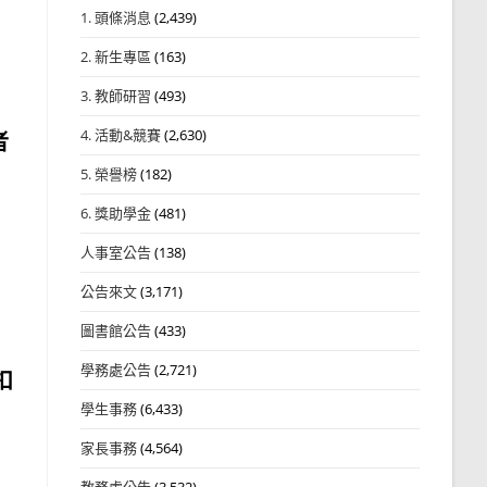
1. 頭條消息
(2,439)
2. 新生專區
(163)
3. 教師研習
(493)
4. 活動&競賽
(2,630)
者
5. 榮譽榜
(182)
6. 獎助學金
(481)
人事室公告
(138)
公告來文
(3,171)
圖書館公告
(433)
學務處公告
(2,721)
扣
學生事務
(6,433)
家長事務
(4,564)
教務處公告
(3,532)