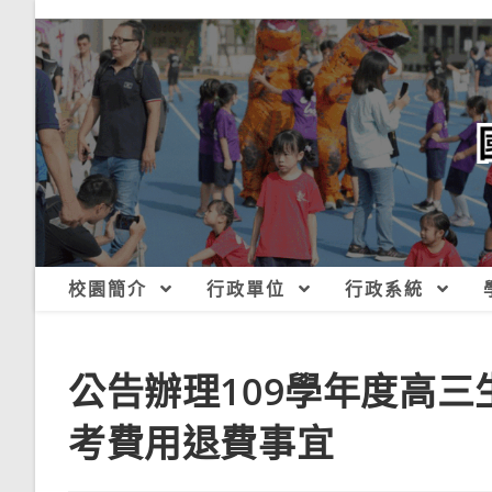
跳
轉
至
主
要
內
容
校園簡介
行政單位
行政系統
公告辦理109學年度高三生
考費用退費事宜