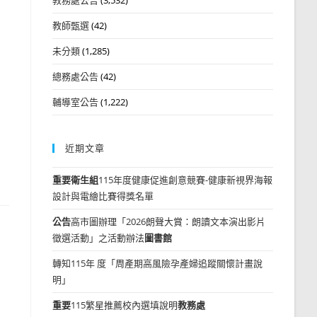
教師甄選
(42)
未分類
(1,285)
總務處公告
(42)
輔導室公告
(1,222)
近期文章
重要
衛生組
115年度健康促進創意競賽-健康新視界海報
設計與電繪比賽得獎名單
公告
高市圖辦理「2026朗聲大賞：朗讀文本演出影片
徵選活動」之活動辦法
圖書館
轉知115年 度「周產期高風險孕產婦追蹤關懷計畫說
明」
重要
115繁星推薦校內選填說明
教務處