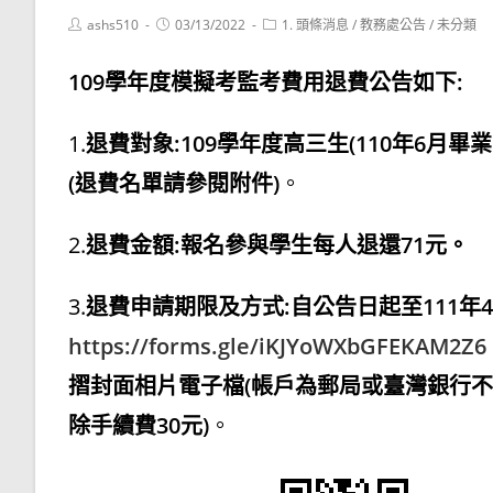
Post
Post
Post
ashs510
03/13/2022
1. 頭條消息
/
教務處公告
/
未分類
author:
published:
category:
109學年度模擬考監考費用退費公告如下:
1.
退費對象:109學年度高三生(110年6月畢業生
(退費名單請參閱附件)
。
2.
退費金額:報名參與學生每人退還71元。
3.
退費申請期限及方式:自公告日起至111年
https://forms.gle/iKJYoWXbGFEKAM2Z6
摺封面相片電子檔(帳戶為郵局或臺灣銀行
除手續費30元)
。