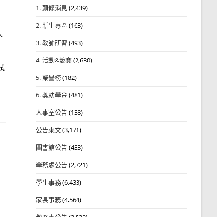
1. 頭條消息
(2,439)
2. 新生專區
(163)
入
3. 教師研習
(493)
4. 活動&競賽
(2,630)
試
5. 榮譽榜
(182)
6. 獎助學金
(481)
人事室公告
(138)
公告來文
(3,171)
圖書館公告
(433)
學務處公告
(2,721)
學生事務
(6,433)
家長事務
(4,564)
教務處公告
(3,532)