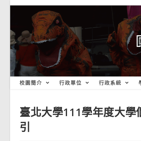
跳
轉
至
主
要
內
容
校園簡介
行政單位
行政系統
臺北大學111學年度大
引