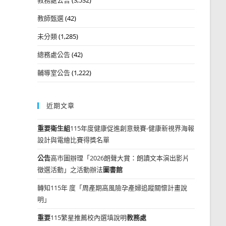
教師甄選
(42)
未分類
(1,285)
總務處公告
(42)
輔導室公告
(1,222)
近期文章
重要
衛生組
115年度健康促進創意競賽-健康新視界海報
設計與電繪比賽得獎名單
公告
高市圖辦理「2026朗聲大賞：朗讀文本演出影片
徵選活動」之活動辦法
圖書館
轉知115年 度「周產期高風險孕產婦追蹤關懷計畫說
明」
重要
115繁星推薦校內選填說明
教務處