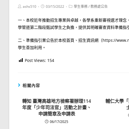
Post
Post
Post
ashs510
03/15/2022
學生事務
/
教務處公告
author:
published:
category:
一、本校近年推動招生專業與卓越，各學系重新審視選才理念
學管道第二階段甄試學生之負擔，提供其明確審查資料準備指
二、準備指引業公告於本校首頁、招生資訊網（https://www.
學生善加利用。
Post Views:
154
相關內容
轉知 臺灣高雄地方檢察署辦理114
輔仁大學「
年度「少年司法官」活動之計畫、
申請簡章及申請表
06/17/2025