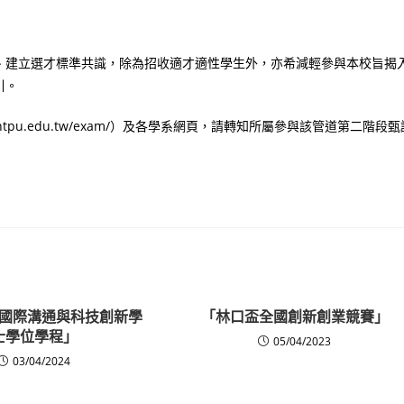
、建立選才標準共識，除為招收適才適性學生外，亦希減輕參與本校旨揭
引。
ntpu.edu.tw/exam/）及各學系網頁，請轉知所屬參與該管道第二階段甄
國際溝通與科技創新學
「林口盃全國創新創業競賽」
士學位學程」
05/04/2023
03/04/2024