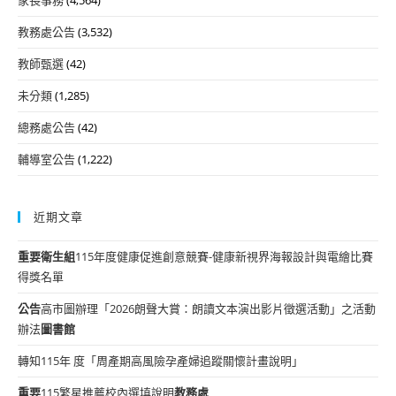
教務處公告
(3,532)
教師甄選
(42)
未分類
(1,285)
總務處公告
(42)
輔導室公告
(1,222)
近期文章
重要
衛生組
115年度健康促進創意競賽-健康新視界海報設計與電繪比賽
得獎名單
公告
高市圖辦理「2026朗聲大賞：朗讀文本演出影片徵選活動」之活動
辦法
圖書館
轉知115年 度「周產期高風險孕產婦追蹤關懷計畫說明」
重要
115繁星推薦校內選填說明
教務處