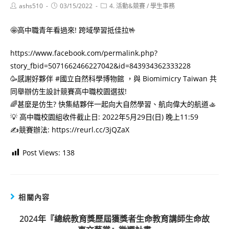
Post
Post
Post
ashs510
03/15/2022
4. 活動&競賽
/
學生事務
author:
published:
category:
🤩高中職青年看過來! 跨域學習抵佳拉🤟
https://www.facebook.com/permalink.php?
story_fbid=5071662466227042&id=843934362333228
🥳感謝好夥伴 #國立自然科學博物館 ，與 Biomimicry Taiwan 共
同舉辦仿生設計競賽高中職校園選拔!
🌈甚麼是仿生? 快集結夥伴一起向大自然學習、航向偉大的航道🚣‍
💡 高中職校園組收件截止日: 2022年5月29日(日) 晚上11:59
✍️競賽辦法: https://reurl.cc/3jQZaX
Post Views:
138
相關內容
2024年『總統教育獎歷屆獲獎者生命教育講師生命故