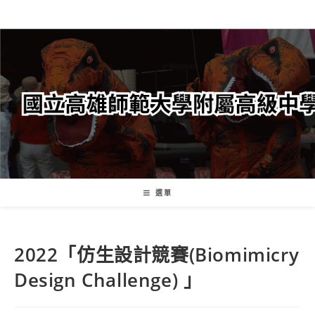
跳
轉
至
主
要
內
容
選單
2022「仿生設計競賽(Biomimicry
Design Challenge) 」