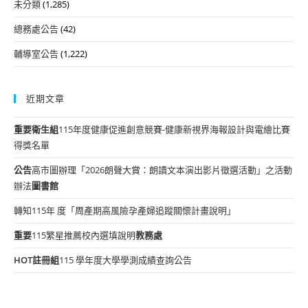
未分類
(1,285)
總務處公告
(42)
輔導室公告
(1,222)
近期文章
重要
衛生組
115年度健康促進創意競賽-健康新視界海報設計與電繪比賽
得獎名單
公告
高市圖辦理「2026朗聲大賞：朗讀文本演出影片徵選活動」之活動
辦法
圖書館
轉知115年 度「周產期高風險孕產婦追蹤關懷計畫說明」
重要
115繁星推薦校內選填說明
教務處
HOT
註冊組
115 學年度大學學測成績查詢公告