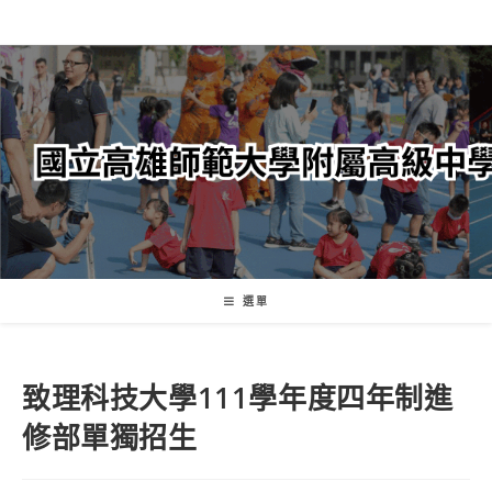
跳
轉
至
主
要
內
容
選單
致理科技大學111學年度四年制進
修部單獨招生